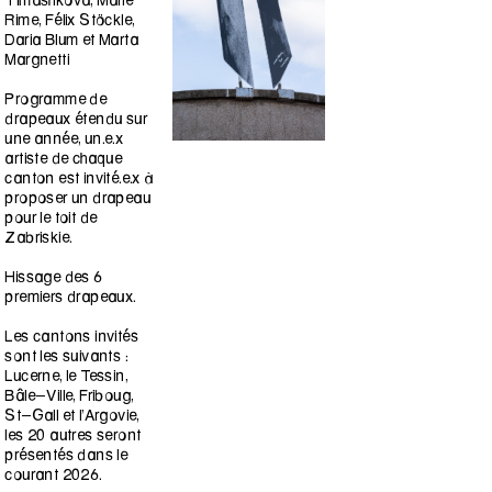
Timashkova, Marie
Rime, Félix Stöckle,
Daria Blum et Marta
Margnetti
Programme de
drapeaux étendu sur
une année, un.e.x
artiste de chaque
canton est invité.e.x à
proposer un drapeau
pour le toit de
Zabriskie.
Hissage des 6
premiers drapeaux.
Les cantons invités
sont les suivants :
Lucerne, le Tessin,
Bâle-Ville, Friboug,
St-Gall et l’Argovie,
les 20 autres seront
présentés dans le
courant 2026.