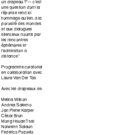
un drapeau ?”— c’est
une question dont la
réponse rend ici
hommage au lien, à la
porosité des mondes
et aux dialogues
silencieux nourris par
les rencontres
éphémères et
l’admiration à
distance.”
Programme curatorial
en collaboration avec
Laura Van Der Tas
Avec les drapeaux de:
Melina Wilson
Andrea Salerno
Jan Pieter Karper
César Brun
Mong HsuanTsai
Nolwenn Salaun
Federico Pozuelo