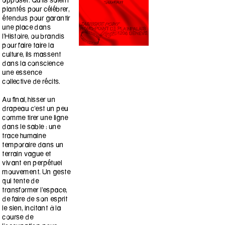
opposer. Qu’ils soient
plantés pour célébrer,
étendus pour garantir
une place dans
l’Histoire, ou brandis
pour faire taire la
culture, ils massent
dans la conscience
une essence
collective de récits.
Au final, hisser un
drapeau c’est un peu
comme tirer une ligne
dans le sable : une
trace humaine
temporaire dans un
terrain vague et
vivant en perpétuel
mouvement. Un geste
qui tente de
transformer l’espace,
de faire de son esprit
le sien, incitant à la
course de