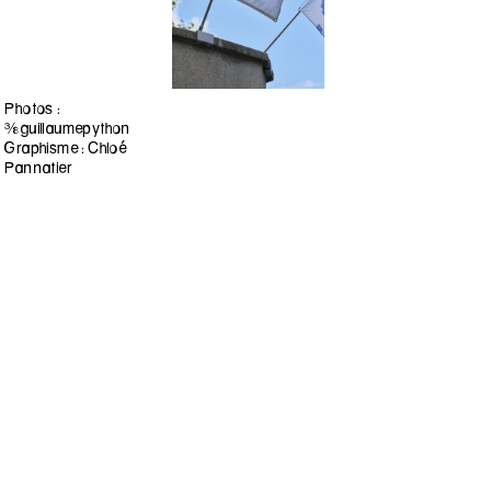
Photos :
©guillaumepython
Graphisme : Chloé
Pannatier