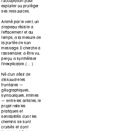
l’occupation pour
exploiter ou protéger
ses ressources.
Animé par le vent, un
drapeau résiste à
l’effacement et au
temps, à la mesure de
la portée de son
message. Il cherche à
rassembler, à être vu,
perçu, à synthétiser
l’inexplicable. (… )
Né d’un désir de
dissoudre les
frontières —
géographiques,
symboliques, intimes
— entre les artistes, le
projet relie les
pratiques et
sensibilités dont les
chemins se sont
croisés et dont