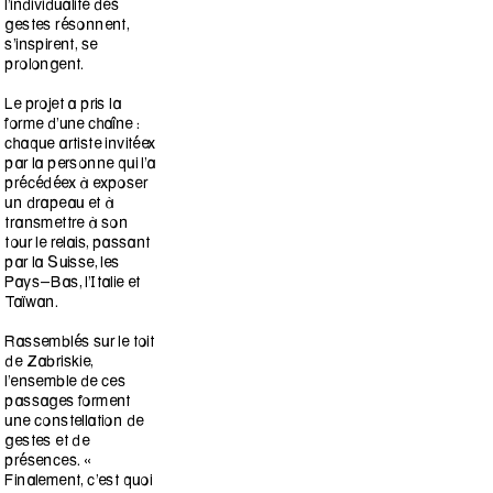
l’individualité des
gestes résonnent,
s’inspirent, se
prolongent.
Le projet a pris la
forme d’une chaîne :
chaque artiste invitéex
par la personne qui l’a
précédéex à exposer
un drapeau et à
transmettre à son
tour le relais, passant
par la Suisse, les
Pays-Bas, l’Italie et
Taïwan.
Rassemblés sur le toit
de Zabriskie,
l’ensemble de ces
passages forment
une constellation de
gestes et de
présences. «
Finalement, c’est quoi