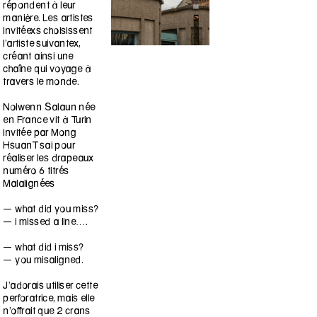
répondent à leur
manière. Les artistes
invitéexs choisissent
l’artiste suivantex,
créant ainsi une
chaîne qui voyage à
travers le monde.
Nolwenn Salaun née
en France vit à Turin
invitée par Mong
HsuanTsai pour
réaliser les drapeaux
numéro 6 titrés
Malalignées
— what did you miss?
— i missed a line….
— what did i miss?
— you misaligned.
J’adorais utiliser cette
perforatrice, mais elle
n’offrait que 2 crans