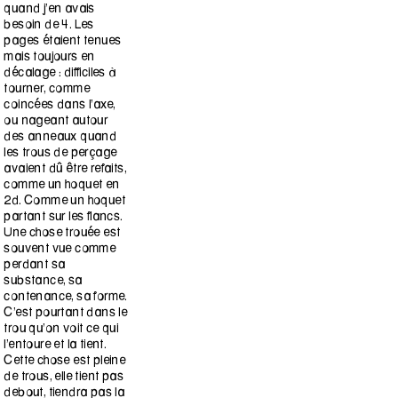
quand j’en avais
besoin de 4. Les
pages étaient tenues
mais toujours en
décalage : difficiles à
tourner, comme
coincées dans l’axe,
ou nageant autour
des anneaux quand
les trous de perçage
avaient dû être refaits,
comme un hoquet en
2d. Comme un hoquet
partant sur les flancs.
Une chose trouée est
souvent vue comme
perdant sa
substance, sa
contenance, sa forme.
C’est pourtant dans le
trou qu’on voit ce qui
l’entoure et la tient.
Cette chose est pleine
de trous, elle tient pas
debout, tiendra pas la