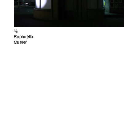
©
Raphaëlle
Mueller