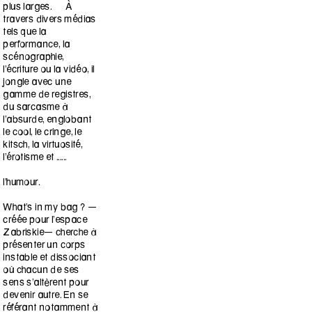
plus larges. À
travers divers médias
tels que la
performance, la
scénographie,
l’écriture ou la vidéo, il
jongle avec une
gamme de registres,
du sarcasme à
l’absurde, englobant
le cool, le cringe, le
kitsch, la virtuosité,
l’érotisme et ......
l’humour.
What’s in my bag ? —
créée pour l’espace
Zabriskie— cherche à
présenter un corps
instable et dissociant
où chacun de ses
sens s’altèrent pour
devenir autre. En se
référant notamment à