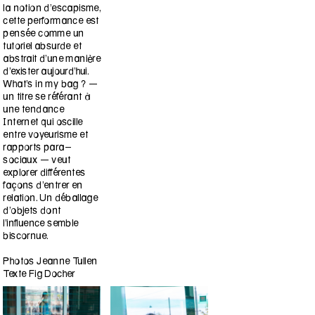
la notion d’escapisme,
cette performance est
pensée comme un
tutoriel absurde et
abstrait d’une manière
d’exister aujourd’hui.
What’s in my bag ? —
un titre se référant à
une tendance
Internet qui oscille
entre voyeurisme et
rapports para-
sociaux — veut
explorer différentes
façons d’entrer en
relation. Un déballage
d’objets dont
l’influence semble
biscornue.
Photos Jeanne Tullen
Texte Fig Docher