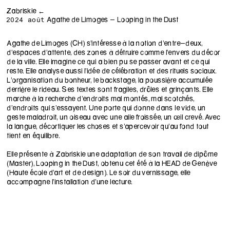
Zabriskie ←
Agathe de Limoges - Looping in the Dust
2024 août
Agathe de Limoges (CH) s’intéresse à la notion d’entre-deux,
d’espaces d’attente, des zones à détruire comme l’envers du décor
de la ville. Elle imagine ce qui a bien pu se passer avant et ce qui
reste. Elle analyse aussi l’idée de célébration et des rituels sociaux.
L’organisation du bonheur, le backstage, la poussière accumulée
derrière le rideau. Ses textes sont fragiles, drôles et grinçants. Elle
marche à la recherche d’endroits mal montés, mal scotchés,
d’endroits qui s’essayent. Une porte qui donne dans le vide, un
geste maladroit, un oiseau avec une aile froissée, un œil crevé. Avec
la langue, décortiquer les choses et s’apercevoir qu’au fond tout
tient en équilibre.
Elle présente à Zabriskie une adaptation de son travail de dipôme
(Master), Looping in the Dust, obtenu cet été à la HEAD de Genève
(Haute école d’art et de design). Le soir du vernissage, elle
accompagne l’installation d’une lecture.