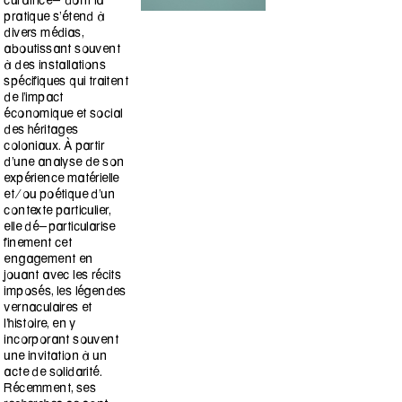
curatrice- dont la
pratique s'étend à
divers médias,
aboutissant souvent
à des installations
spécifiques qui traitent
de l'impact
économique et social
des héritages
coloniaux. À partir
d'une analyse de son
expérience matérielle
et/ou poétique d'un
contexte particulier,
elle dé-particularise
finement cet
engagement en
jouant avec les récits
imposés, les légendes
vernaculaires et
l'histoire, en y
incorporant souvent
une invitation à un
acte de solidarité.
Récemment, ses