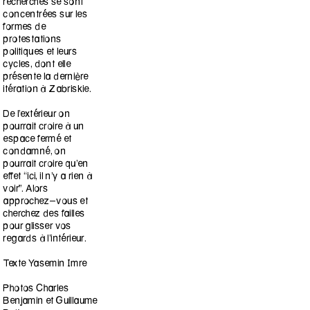
recherches se sont
concentrées sur les
formes de
protestations
politiques et leurs
cycles, dont elle
présente la dernière
itération à Zabriskie.
De l’extérieur on
pourrait croire à un
espace fermé et
condamné, on
pourrait croire qu’en
effet “ici, il n’y a rien à
voir”. Alors
approchez-vous et
cherchez des failles
pour glisser vos
regards à l’intérieur.
Texte Yasemin Imre
Photos Charles
Benjamin et Guillaume